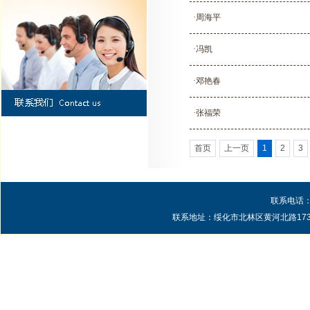
·周海平
·冯凯
·邓艳春
·张福荣
首页
上一页
1
2
3
联系电话：0
联系地址：绥化市北林区黄河北路1