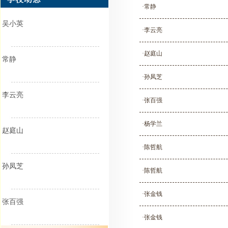
·常静
吴小英
·李云亮
·赵庭山
常静
·孙凤芝
李云亮
·张百强
·杨学兰
赵庭山
·陈哲航
孙凤芝
·陈哲航
·张金钱
张百强
·张金钱