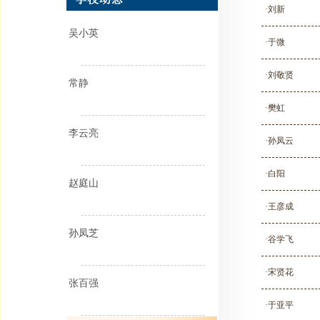
·刘新
吴小英
·于微
·刘敬贤
常静
·樊虹
李云亮
·孙凤云
·白阳
赵庭山
·王彦成
孙凤芝
·谷学飞
·宋贤花
张百强
·于亚平