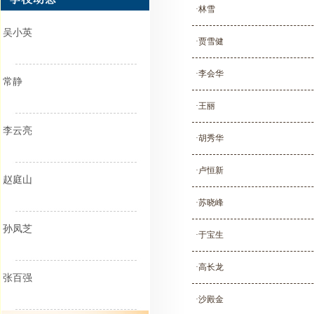
·林雪
吴小英
·贾雪健
·李会华
常静
·王丽
李云亮
·胡秀华
·卢恒新
赵庭山
·苏晓峰
孙凤芝
·于宝生
·高长龙
张百强
·沙殿金