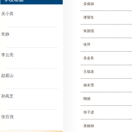
·吴俊娟
吴小英
·谭望生
·朱国强
常静
·张萍
李云亮
·吴金良
·王福龙
赵庭山
·揣东雪
孙凤芝
·隋德
·张子进
张百强
·袁丽娟