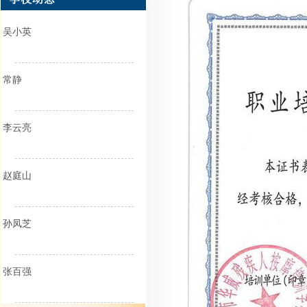
吴小英
常静
李云亮
赵庭山
孙凤芝
张百强