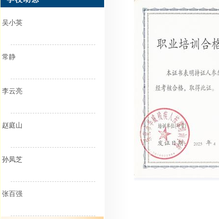
吴小英
常静
李云亮
赵庭山
孙凤芝
张百强