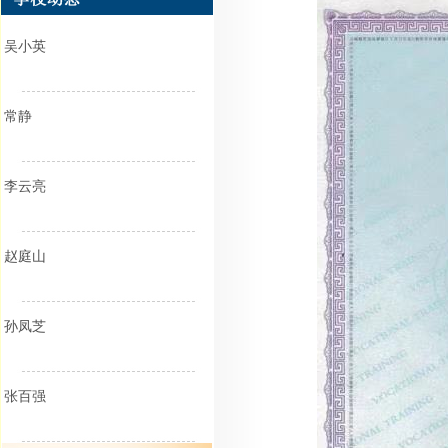
吴小英
常静
李云亮
赵庭山
孙凤芝
张百强