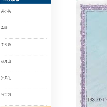
吴小英
常静
李云亮
赵庭山
孙凤芝
张百强