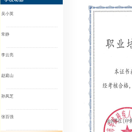
吴小英
常静
李云亮
赵庭山
孙凤芝
张百强