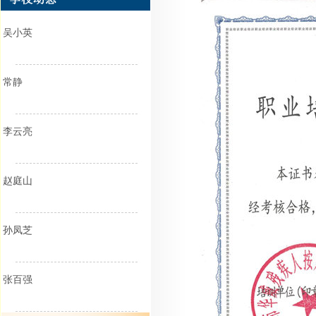
吴小英
常静
李云亮
赵庭山
孙凤芝
张百强