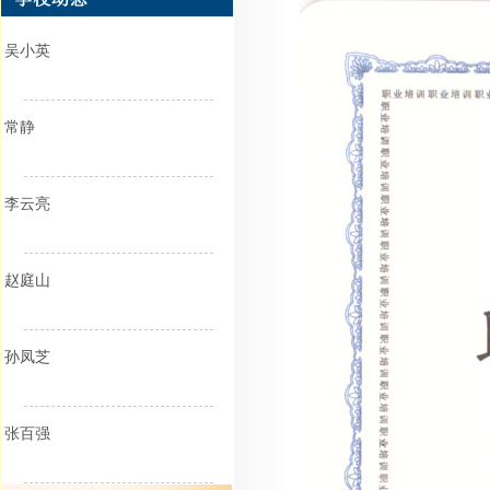
吴小英
常静
李云亮
赵庭山
孙凤芝
张百强