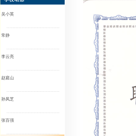
吴小英
常静
李云亮
赵庭山
孙凤芝
张百强