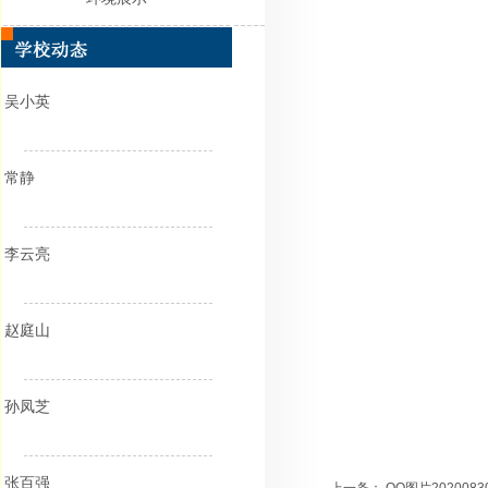
吴小英
常静
李云亮
赵庭山
孙凤芝
张百强