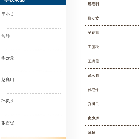
·邢启明
吴小英
·邢立波
·吴春旭
常静
·王丽秋
李云亮
·王洪霞
·谭宏丽
赵庭山
·孙艳萍
孙凤芝
·乔树民
·庞少辉
张百强
·麻超