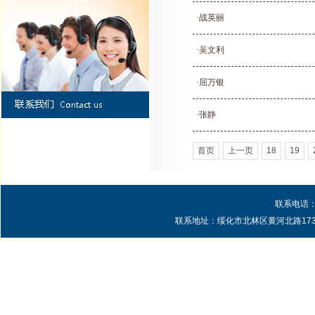
·战英丽
·吴文利
·屈万银
·张静
首页
上一页
18
19
联系电话：0
联系地址：绥化市北林区黄河北路1