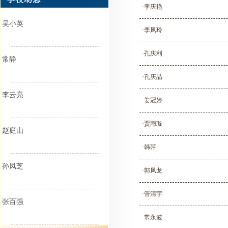
·李庆艳
吴小英
·李凤玲
·孔庆利
常静
·孔庆晶
李云亮
·姜冠婷
·贾雨璇
赵庭山
·韩萍
孙凤芝
·郭凤龙
·管清宇
张百强
·常永波